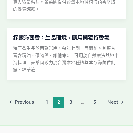
質與微量精油。菁菜園提供台灣本地種植海茴香萃取
的優質純露。
探索海茴香：生長環境、應用與獨特香氣
海茴香生長於西歐岩岸，每年七到十月開花。其葉片
富含精油、礦物鹽、維他命C，可用於自然療法與地中
海料理。菁菜園致力於台灣本地種植與萃取海茴香純
露、精華液。
←
Previous
1
2
3
...
5
Next
→