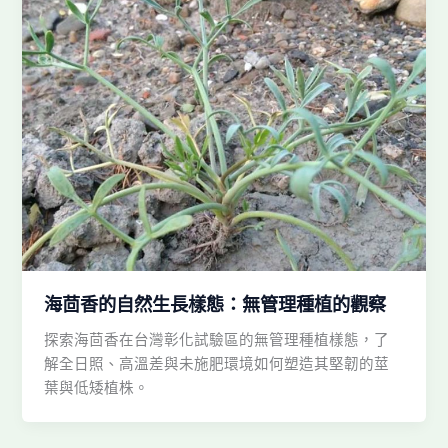
海茴香的自然生長樣態：無管理種植的觀察
探索海茴香在台灣彰化試驗區的無管理種植樣態，了
解全日照、高溫差與未施肥環境如何塑造其堅韌的莖
葉與低矮植株。