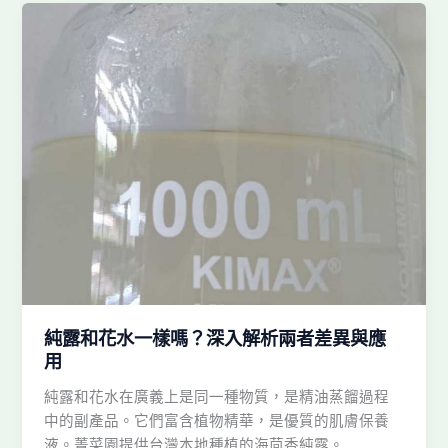
純露和花水一樣嗎？深入解析兩者差異與應
用
純露和花水在廣義上是同一種物質，是精油蒸餾過程
中的副產品。它們富含植物精華，是優質的肌膚保養
液。菁菜園提供台灣本地種植的海茴香純露。