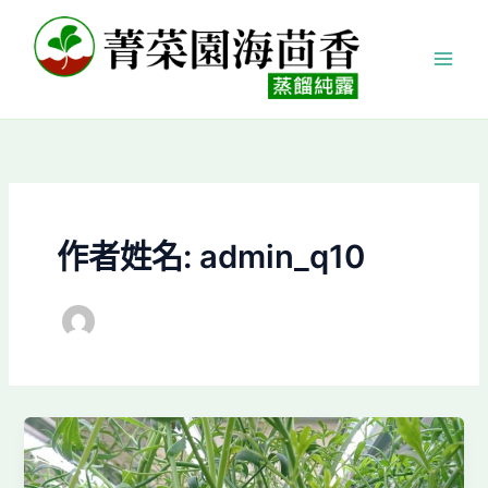
跳
至
主
要
內
容
作者姓名: admin_q10