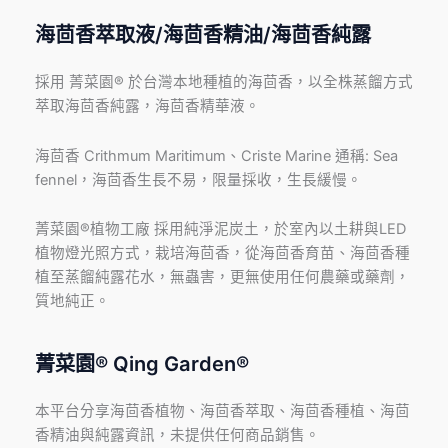
海茴香萃取液/海茴香精油/海茴香純露
採用 菁菜園® 於台灣本地種植的海茴香，以全株蒸餾方式
萃取海茴香純露，海茴香精華液。
海茴香 Crithmum Maritimum、Criste Marine 通稱: Sea
fennel，海茴香生長不易，限量採收，生長緩慢。
菁菜園®植物工廠 採用純淨泥炭土，於室內以土耕與LED
植物燈光照方式，栽培海茴香，從海茴香育苗、海茴香種
植至蒸餾純露花水，無蟲害，更無使用任何農藥或藥劑，
質地純正。
菁菜園® Qing Garden®
本平台分享海茴香植物、海茴香萃取、海茴香種植、海茴
香精油與純露資訊，未提供任何商品銷售。