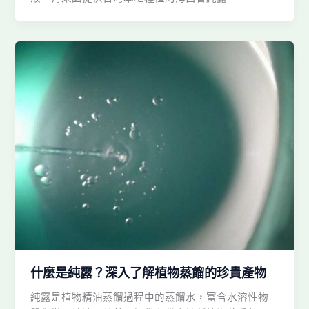
什麼是純露？深入了解植物蒸餾的珍貴產物
純露是植物精油蒸餾過程中的蒸餾水，富含水溶性物