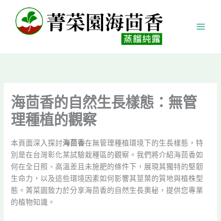
跳
至
主
要
內
容
海茴香的自然生長樣態：無管
理種植的觀察
本頁面深入探討
海茴香
在無管理種植環境下的生長樣態，特
別是在台灣彰化某試驗栽種區的觀察。我們將介紹海茴香如
何在全日照、高溫差且未施肥的條件下，展現其獨特的堅韌
生命力，以及這些環境因素如何影響其莖葉的質地與植株型
態。菁菜園致力於分享海茴香的自然生長奧秘，提供您專業
的植物知識。