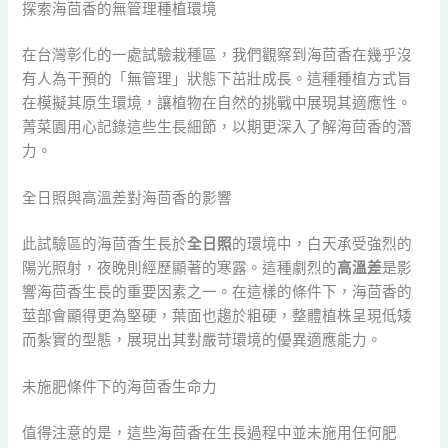
探索海茴香的無管理種植環境
在台灣彰化的一處試驗栽種區，我們觀察到海茴香在幾乎沒
有人為干預的「無管理」狀態下茁壯成長。這種種植方式旨
在模擬其原生環境，讓植物在自然的挑戰中展現其適應性。
菁菜園用心記錄這些生長細節，以期更深入了解海茴香的潛
力。
全日照與高溫差對海茴香的影響
此試驗區的海茴香生長於
全日照
的環境中，白天承受強烈的
陽光照射，夜晚則經歷顯著的寒露。這種劇烈的
高溫差
是影
響海茴香生長的重要因素之一。在這樣的條件下，海茴香的
莖部會顯得更為堅硬，葉面也趨於粗硬，整體植株呈現低矮
而紮實的型態，展現出其對嚴苛環境的優異適應能力。
未施肥條件下的海茴香生命力
值得注意的是，這些海茴香在生長過程中並未施用任何肥