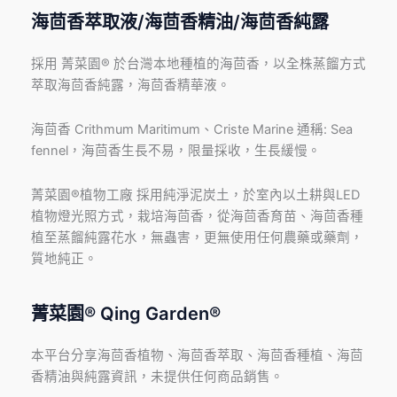
海茴香萃取液/海茴香精油/海茴香純露
採用 菁菜園® 於台灣本地種植的海茴香，以全株蒸餾方式
萃取海茴香純露，海茴香精華液。
海茴香 Crithmum Maritimum、Criste Marine 通稱: Sea
fennel，海茴香生長不易，限量採收，生長緩慢。
菁菜園®植物工廠 採用純淨泥炭土，於室內以土耕與LED
植物燈光照方式，栽培海茴香，從海茴香育苗、海茴香種
植至蒸餾純露花水，無蟲害，更無使用任何農藥或藥劑，
質地純正。
菁菜園® Qing Garden®
本平台分享海茴香植物、海茴香萃取、海茴香種植、海茴
香精油與純露資訊，未提供任何商品銷售。