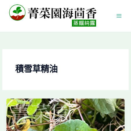
跳
至
主
要
內
容
積雪草精油