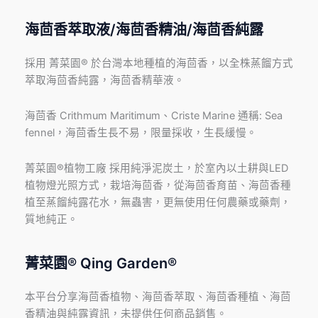
海茴香萃取液/海茴香精油/海茴香純露
採用 菁菜園® 於台灣本地種植的海茴香，以全株蒸餾方式
萃取海茴香純露，海茴香精華液。
海茴香 Crithmum Maritimum、Criste Marine 通稱: Sea
fennel，海茴香生長不易，限量採收，生長緩慢。
菁菜園®植物工廠 採用純淨泥炭土，於室內以土耕與LED
植物燈光照方式，栽培海茴香，從海茴香育苗、海茴香種
植至蒸餾純露花水，無蟲害，更無使用任何農藥或藥劑，
質地純正。
菁菜園® Qing Garden®
本平台分享海茴香植物、海茴香萃取、海茴香種植、海茴
香精油與純露資訊，未提供任何商品銷售。