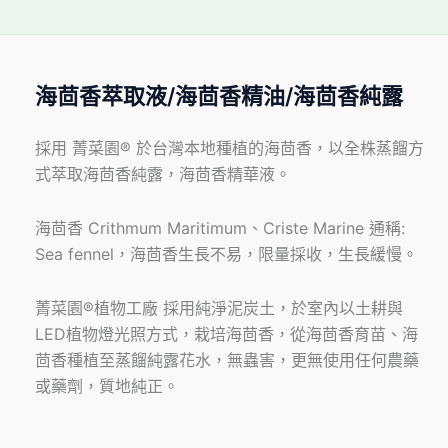
海茴香萃取液/海茴香精油/海茴香純露
採用 菁菜園® 於台灣本地種植的海茴香，以全株蒸餾方
式萃取海茴香純露，海茴香精華液。
海茴香 Crithmum Maritimum、Criste Marine 通稱:
Sea fennel，海茴香生長不易，限量採收，生長緩慢。
菁菜園®植物工廠 採用純淨泥炭土，於室內以土耕與
LED植物燈光照方式，栽培海茴香，從海茴香育苗、海
茴香種植至蒸餾純露花水，無蟲害，更無使用任何農藥
或藥劑，質地純正。