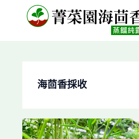
跳
至
主
要
內
容
海茴香採收