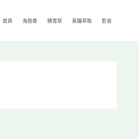
首頁
海茴香
積雪草
蒸餾萃取
影音