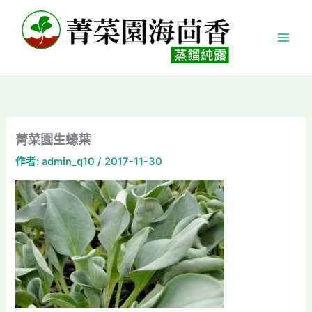
跳
至
主
要
內
容
菁菜園生蠔葉
作者:
admin_q10
/
2017-11-30