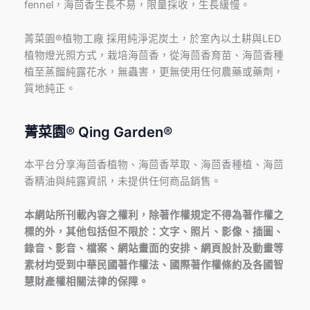
fennel，海茴香生長不易，限量採收，生長緩慢。
菁菜園®植物工廠 採用純淨泥炭土，於室內以土耕與LED
植物燈光照方式，栽培海茴香，從海茴香育苗、海茴香種
植至蒸餾純露花水，無蟲害，更無使用任何農藥或藥劑，
質地純正。
菁菜園® Qing Garden®
本平台分享海茴香植物、海茴香萃取、海茴香種植、海茴
香精油與純露資訊，未提供任何商品銷售。
本網站所刊載內容之權利，除著作權規定不得為著作權之
標的外，其他包括但不限於：文字、照片、影像、插圖、
錄音、影音、檔案、網站畫面的安排、網頁設計及動畫等
素材均受到中華民國著作權法、國際著作權條約及各國智
慧財產權相關法律的保障。