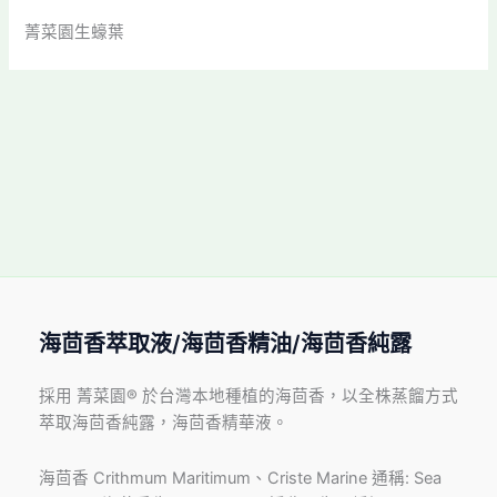
菁菜園生蠔葉
海茴香萃取液/海茴香精油/海茴香純露
採用 菁菜園® 於台灣本地種植的海茴香，以全株蒸餾方式
萃取海茴香純露，海茴香精華液。
海茴香 Crithmum Maritimum、Criste Marine 通稱: Sea